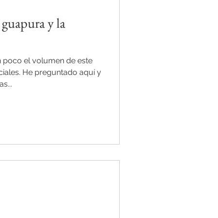
a guapura y la
n poco el volumen de este
ciales. He preguntado aquí y
s...