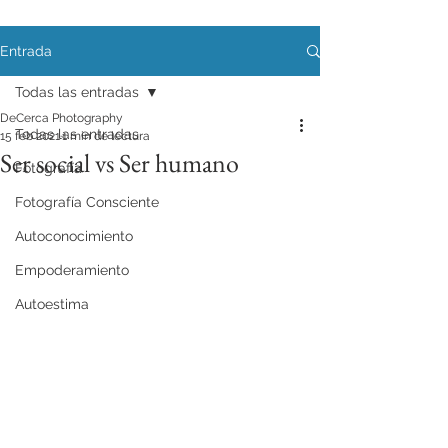
Entrada
Todas las entradas
DeCerca Photography
Todas las entradas
15 feb 2021
1 min de lectura
Ser social vs Ser humano
Fotografía
Fotografía Consciente
Autoconocimiento
Empoderamiento
Autoestima